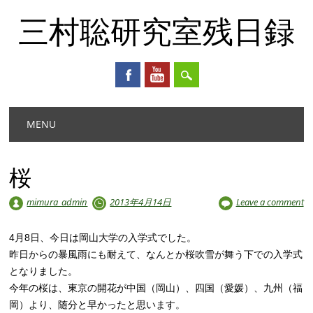
三村聡研究室残日録
Main menu
Skip
MENU
to
content
桜
mimura_admin
2013年4月14日
Leave a comment
4月8日、今日は岡山大学の入学式でした。
昨日からの暴風雨にも耐えて、なんとか桜吹雪が舞う下での入学式
となりました。
今年の桜は、東京の開花が中国（岡山）、四国（愛媛）、九州（福
岡）より、随分と早かったと思います。