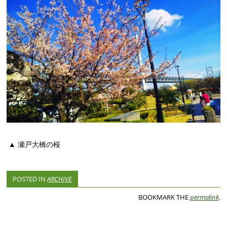
▲ 瀬戸大橋の桜
POSTED IN
ARCHIVE
BOOKMARK THE
permalink
.