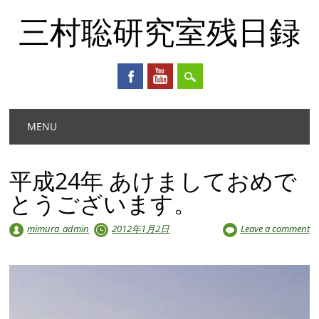
三村聡研究室残日録
Main menu
Skip
MENU
to
content
平成24年 あけましておめで
とうございます。
mimura_admin
2012年1月2日
Leave a comment