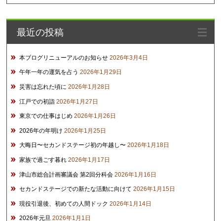
カ
イ
最近の投稿
ブ
本ブログリニューアルのお知らせ
2026年3月4日
午年一年の運気を占う
2026年1月29日
災害は忘れた頃に
2026年1月28日
江戸での初詣
2026年1月27日
東京での仕事はじめ
2026年1月26日
2026年の年明け
2026年1月25日
大晦日〜セカンドステージ初の年越し〜
2026年1月18日
家族で過ごす暮れ
2026年1月17日
津山市総合計画審議会 第2回分科会
2026年1月16日
セカンドステージでの新たな活動に向けて
2026年1月15日
現役引退後、初めての人間ドック
2026年1月14日
2026年元旦
2026年1月1日