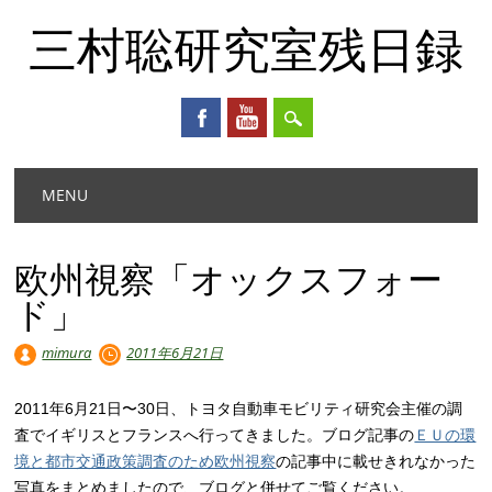
三村聡研究室残日録
Main menu
Skip
MENU
to
content
欧州視察「オックスフォー
ド」
mimura
2011年6月21日
2011年6月21日〜30日、トヨタ自動車モビリティ研究会主催の調
査でイギリスとフランスへ行ってきました。ブログ記事の
ＥＵの環
境と都市交通政策調査のため欧州視察
の記事中に載せきれなかった
写真をまとめましたので、ブログと併せてご覧ください。