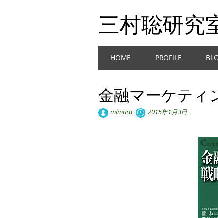
三村聡研究
Main menu
Skip
HOME
PROFILE
BL
to
content
金融マーケティ
mimura
2015年1月3日