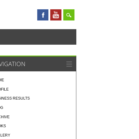
VIGATION
ME
FILE
INESS RESULTS
OG
CHIVE
OKS
LLERY