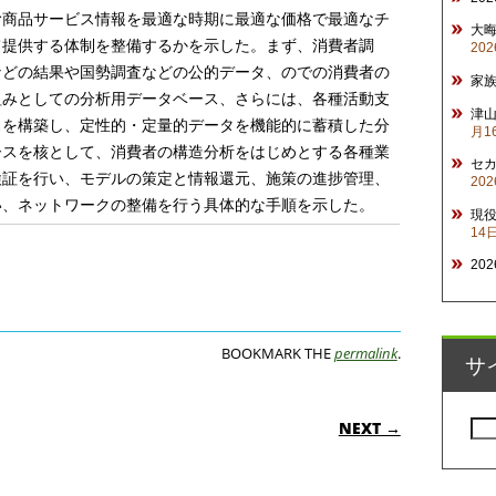
む商品サービス情報を最適な時期に最適な価格で最適なチ
大
て提供する体制を整備するかを示した。まず、消費者調
20
などの結果や国勢調査などの公的データ、のでの消費者の
家
組みとしての分析用データベース、さらには、各種活動支
津山
スを構築し、定性的・定量的データを機能的に蓄積した分
月1
ースを核として、消費者の構造分析をはじめとする各種業
セ
検証を行い、モデルの策定と情報還元、施策の進捗管理、
20
い、ネットワークの整備を行う具体的な手順を示した。
現
14
20
BOOKMARK THE
permalink
.
サ
ON
NEXT →
検
索: