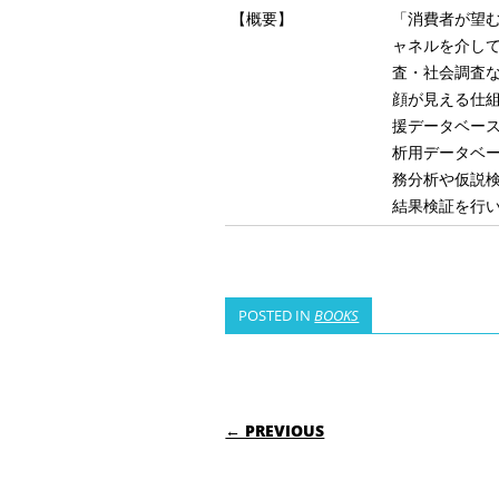
【概要】
「消費者が望
ャネルを介し
査・社会調査
顔が見える仕
援データベー
析用データベ
務分析や仮説
結果検証を行
POSTED IN
BOOKS
POST NAVIGATI
← PREVIOUS