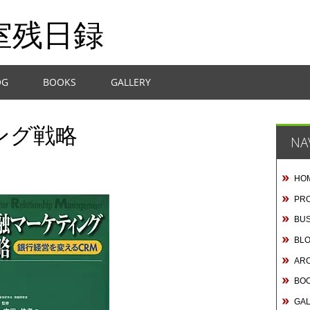
室残日録
OG
BOOKS
GALLERY
ング戦略
NA
HO
PRO
BUS
BL
AR
BO
GA