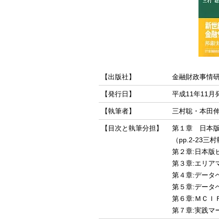
【出版社】
金融財政事情
【発行日】
平成11年11月
【執筆者】
三村聡・本田
【目次と執筆分担】
第１章 日本
（pp.2-23三
第２章:日本版
第３章:エリアマ
第４章:データベ
第５章:デー
第６章:ＭＣＩ
第７章:実践マー