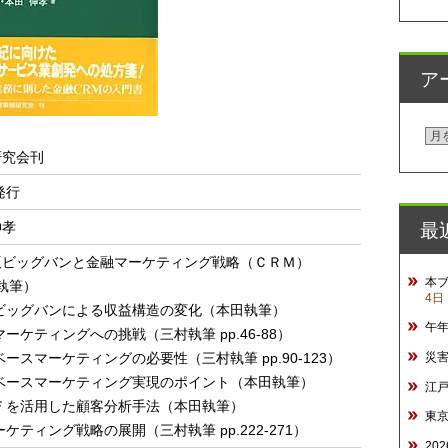
ア
ア
研究会刊
ー
カ
発行
イ
最
伸孝
ブ
版ビッグバンと金融マーケティング戦略（ＣＲＭ）
本
村執筆）
4日
ビッグバンによる収益構造の変化（本田執筆）
午
ーケティングへの挑戦（三村執筆 pp.46-88）
災
ースマーケティングの必要性（三村執筆 pp.90-123）
タベースマーケティング実現のポイント（本田執筆）
江
Ｆを活用した顧客分析手法（本田執筆）
東
ケティング戦略の展開（三村執筆 pp.222-271）
20