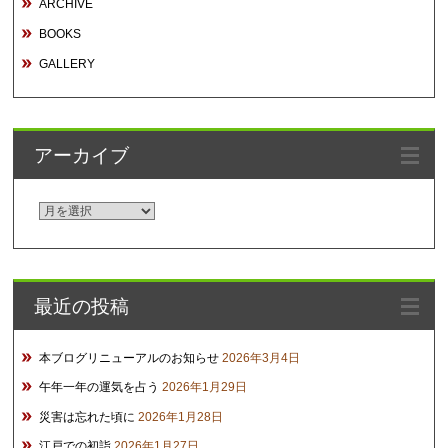
ARCHIVE
BOOKS
GALLERY
アーカイブ
ア
ー
カ
イ
最近の投稿
ブ
本ブログリニューアルのお知らせ
2026年3月4日
午年一年の運気を占う
2026年1月29日
災害は忘れた頃に
2026年1月28日
江戸での初詣
2026年1月27日