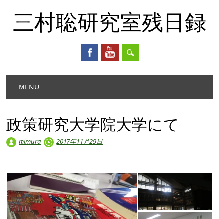
三村聡研究室残日録
Main menu
Skip
MENU
to
content
政策研究大学院大学にて
mimura
2017年11月29日