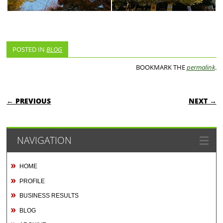
POSTED IN
BLOG
BOOKMARK THE
permalink
.
POST NAVIGATION
← PREVIOUS
NEXT →
NAVIGATION
HOME
PROFILE
BUSINESS RESULTS
BLOG