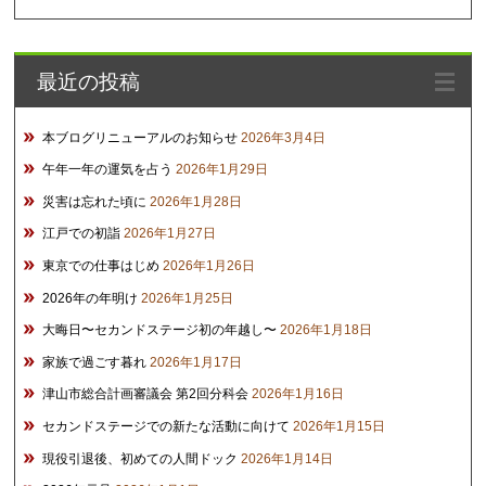
ー
カ
イ
最近の投稿
ブ
本ブログリニューアルのお知らせ
2026年3月4日
午年一年の運気を占う
2026年1月29日
災害は忘れた頃に
2026年1月28日
江戸での初詣
2026年1月27日
東京での仕事はじめ
2026年1月26日
2026年の年明け
2026年1月25日
大晦日〜セカンドステージ初の年越し〜
2026年1月18日
家族で過ごす暮れ
2026年1月17日
津山市総合計画審議会 第2回分科会
2026年1月16日
セカンドステージでの新たな活動に向けて
2026年1月15日
現役引退後、初めての人間ドック
2026年1月14日