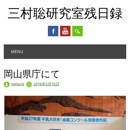
三村聡研究室残日録
Main menu
Skip
MENU
to
content
岡山県庁にて
mimura
2016年3月10日