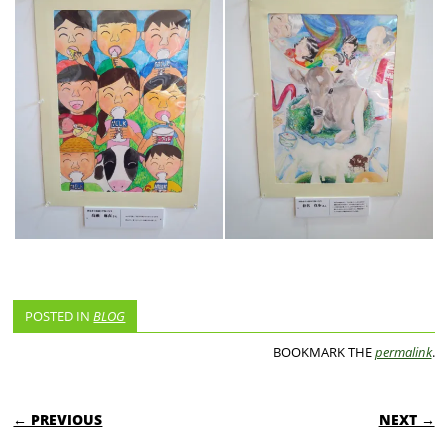
POSTED IN
BLOG
BOOKMARK THE
permalink
.
POST NAVIGATION
← PREVIOUS
NEXT →