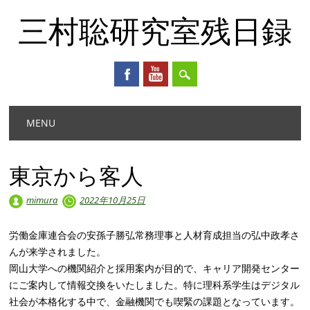
三村聡研究室残日録
Main menu
Skip
MENU
to
content
東京から客人
mimura
2022年10月25日
労働金庫連合会の安孫子勝弘常務理事と人材育成担当の弘中政孝さ
んが来学されました。
岡山大学への機関紹介と採用案内が目的で、キャリア開発センター
にご案内して情報交換をいたしました。特に理科系学生はデジタル
社会が本格化する中で、金融機関でも喫緊の課題となっています。