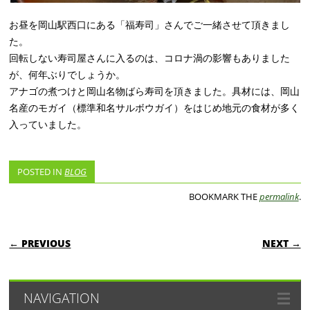
お昼を岡山駅西口にある「福寿司」さんでご一緒させて頂きまし
た。
回転しない寿司屋さんに入るのは、コロナ渦の影響もありました
が、何年ぶりでしょうか。
アナゴの煮つけと岡山名物ばら寿司を頂きました。具材には、岡山
名産のモガイ（標準和名サルボウガイ）をはじめ地元の食材が多く
入っていました。
POSTED IN
BLOG
BOOKMARK THE
permalink
.
POST NAVIGATION
← PREVIOUS
NEXT →
NAVIGATION