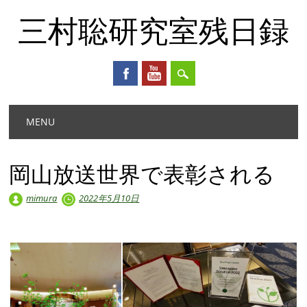
三村聡研究室残日録
Main menu
Skip
MENU
to
content
岡山放送世界で表彰される
mimura
2022年5月10日