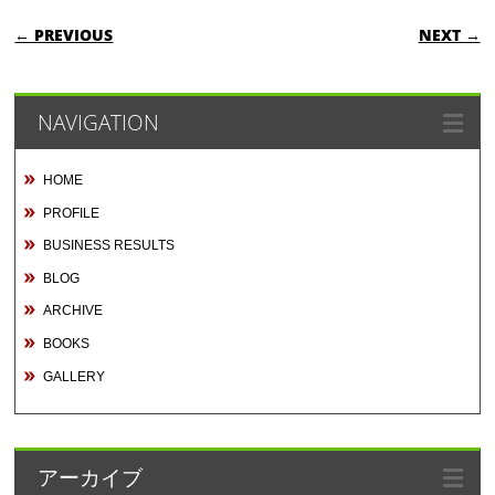
POST NAVIGATION
← PREVIOUS
NEXT →
NAVIGATION
HOME
PROFILE
BUSINESS RESULTS
BLOG
ARCHIVE
BOOKS
GALLERY
アーカイブ