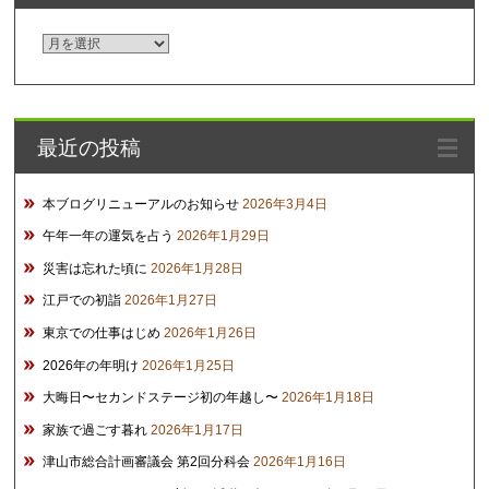
ア
ー
カ
イ
最近の投稿
ブ
本ブログリニューアルのお知らせ
2026年3月4日
午年一年の運気を占う
2026年1月29日
災害は忘れた頃に
2026年1月28日
江戸での初詣
2026年1月27日
東京での仕事はじめ
2026年1月26日
2026年の年明け
2026年1月25日
大晦日〜セカンドステージ初の年越し〜
2026年1月18日
家族で過ごす暮れ
2026年1月17日
津山市総合計画審議会 第2回分科会
2026年1月16日