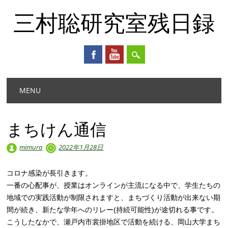
三村聡研究室残日録
Main menu
Skip
MENU
to
content
まちけん通信
mimura
2022年1月28日
コロナ感染が長引きます。
一番の心配事が、授業はオンラインが主流になる中で、学生たちの
地域での実践活動が制限されますと、まちづくり活動が出来ない期
間が続き、新たな学年へのリレー(持続可能性)が途切れる事です。
こうしたなかで、瀬戸内市裳掛地区で活動を続ける、岡山大学まち