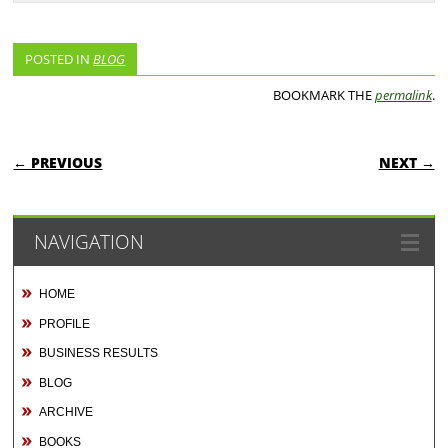
POSTED IN
BLOG
BOOKMARK THE
permalink
.
POST NAVIGATION
← PREVIOUS
NEXT →
NAVIGATION
HOME
PROFILE
BUSINESS RESULTS
BLOG
ARCHIVE
BOOKS