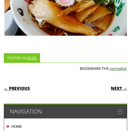
POSTED IN
BLOG
BOOKMARK THE
permalink
.
POST NAVIGATION
← PREVIOUS
NEXT →
NAVIGATION
HOME