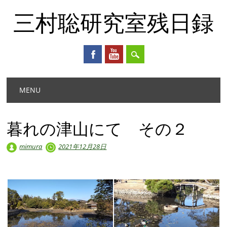
三村聡研究室残日録
Main menu
Skip
MENU
to
content
暮れの津山にて その２
mimura
2021年12月28日