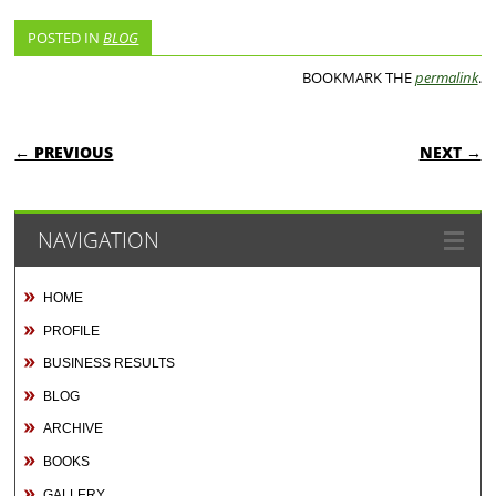
POSTED IN
BLOG
BOOKMARK THE
permalink
.
POST NAVIGATION
← PREVIOUS
NEXT →
NAVIGATION
HOME
PROFILE
BUSINESS RESULTS
BLOG
ARCHIVE
BOOKS
GALLERY