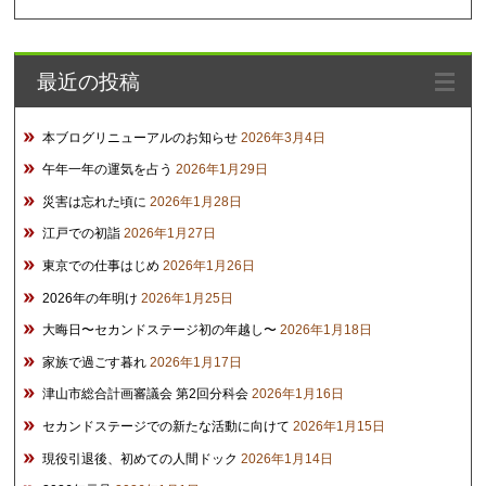
ー
カ
イ
最近の投稿
ブ
本ブログリニューアルのお知らせ
2026年3月4日
午年一年の運気を占う
2026年1月29日
災害は忘れた頃に
2026年1月28日
江戸での初詣
2026年1月27日
東京での仕事はじめ
2026年1月26日
2026年の年明け
2026年1月25日
大晦日〜セカンドステージ初の年越し〜
2026年1月18日
家族で過ごす暮れ
2026年1月17日
津山市総合計画審議会 第2回分科会
2026年1月16日
セカンドステージでの新たな活動に向けて
2026年1月15日
現役引退後、初めての人間ドック
2026年1月14日