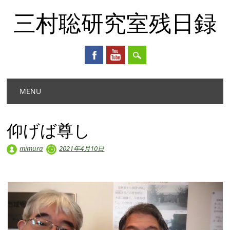
三村聡研究室残日録
Main menu
Skip
MENU
to
content
仰げば尊し
mimura
2021年4月10日