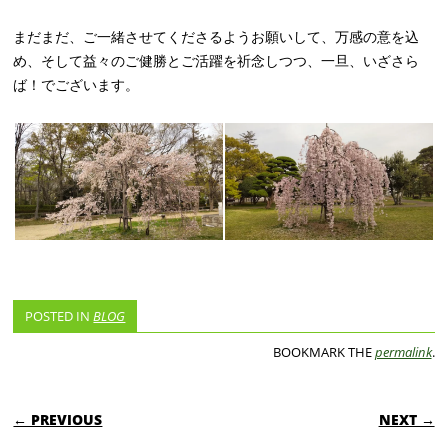
まだまだ、ご一緒させてくださるようお願いして、万感の意を込
め、そして益々のご健勝とご活躍を祈念しつつ、一旦、いざさら
ば！でございます。
POSTED IN
BLOG
BOOKMARK THE
permalink
.
POST NAVIGATION
← PREVIOUS
NEXT →