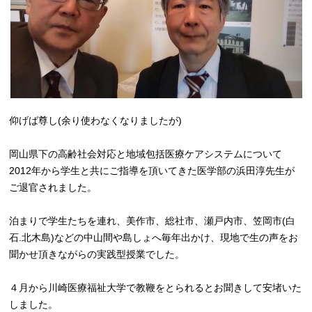
仰げば尊し(余り使わなくなりましたが)
岡山県下の高齢社会対応と地域包括医療ケアシステムについて
2012年から学生と共にご指導を頂いてきた医学部の浜田淳先生が
ご退官されました。
泊まりで学生たちを連れ、美作市、総社市、瀬戸内市、笠岡市(白
石.北木島)などの中山間や島しょへ毎年出かけ、現地で生の声をお
聞かせ頂きながらの実践型授業でした。
４月から川崎医療福祉大学で教鞭をとられるとお聞きして安堵いた
しました。