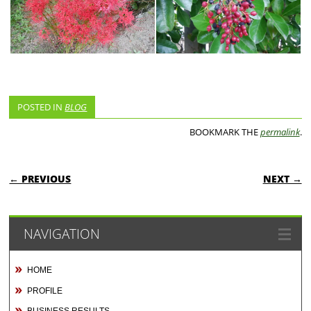
POSTED IN
BLOG
BOOKMARK THE
permalink
.
POST NAVIGATION
← PREVIOUS
NEXT →
NAVIGATION
HOME
PROFILE