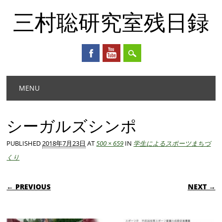
三村聡研究室残日録
Main menu
Skip
MENU
to
content
シーガルズシンポ
PUBLISHED
2018年7月23日
AT
500 × 659
IN
学生によるスポーツまちづ
くり
← PREVIOUS
NEXT →